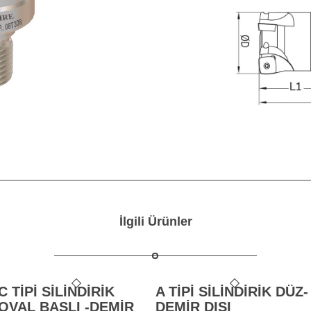
İlgili Ürünler
C TİPİ SİLİNDİRİK
A TİPİ SİLİNDİRİK DÜZ-
OVAL BAŞLI -DEMİR
DEMİR DIŞI