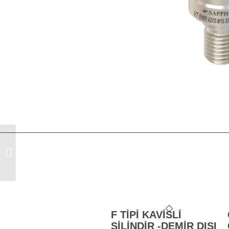
Торцевая насадная фреза XDHW
04-06-09 PLBT
F TİPİ KAVİSLİ
SİLİNDİR -DEMİR DIŞI