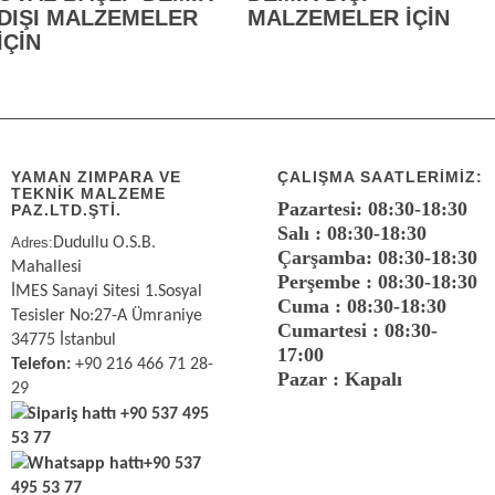
DIŞI MALZEMELER
MALZEMELER İÇİN
İÇİN
YAMAN ZIMPARA VE
ÇALIŞMA SAATLERIMIZ:
TEKNİK MALZEME
Pazartesi: 08:30-18:30
PAZ.LTD.ŞTİ.
Salı : 08:30-18:30
Adres:
Dudullu O.S.B.
Çarşamba: 08:30-18:30
Mahallesi
Perşembe : 08:30-18:30
İMES Sanayi Sitesi 1.Sosyal
Cuma : 08:30-18:30
Tesisler No:27-A Ümraniye
Cumartesi : 08:30-
34775 İstanbul
17:00
Telefon:
+90 216 466 71 28-
Pazar : Kapalı
29
Sipariş hattı
+90 537 495
53 77
Whatsapp hattı
+90 537
495 53 77