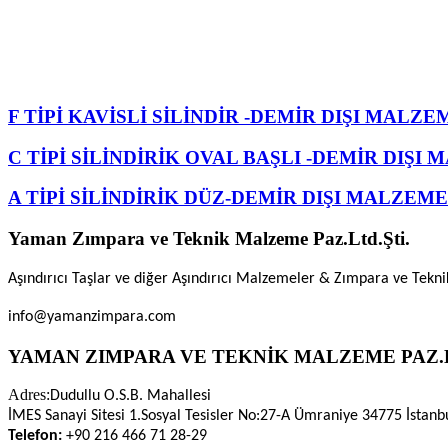
F TİPİ KAVİSLİ SİLİNDİR -DEMİR DIŞI MALZE
C TİPİ SİLİNDİRİK OVAL BAŞLI -DEMİR DIŞI
A TİPİ SİLİNDİRİK DÜZ-DEMİR DIŞI MALZEME
Yaman Zımpara ve Teknik Malzeme Paz.Ltd.Şti.
Aşındırıcı Taşlar ve diğer Aşındırıcı Malzemeler & Zımpara ve Tekn
info@yamanzimpara.com
YAMAN ZIMPARA VE TEKNİK MALZEME PAZ.L
Adres:
Dudullu O.S.B. Mahallesi
İMES Sanayi Sitesi 1.Sosyal Tesisler No:27-A Ümraniye 34775 İstanb
Telefon:
+90 216 466 71 28-29