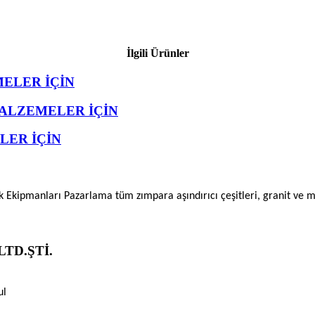
İlgili Ürünler
MELER İÇİN
 MALZEMELER İÇİN
LER İÇİN
ik Ekipmanları Pazarlama tüm zımpara aşındırıcı çeşitleri, granit ve
TD.ŞTİ.
ul