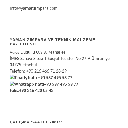
info@yamanzimpara.com
YAMAN ZIMPARA VE TEKNİK MALZEME
PAZ.LTD.ŞTİ.
Adres:
Dudullu O.S.B. Mahallesi
İMES Sanayi Sitesi 1.Sosyal Tesisler No:27-A Ümraniye
34775 İstanbul
Telefon:
+90 216 466 71 28-29
Sipariş hattı
+90 537 495 53 77
Whatsapp hattı
+90 537 495 53 77
Faks:
+90 216 420 05 42
ÇALIŞMA SAATLERIMIZ: