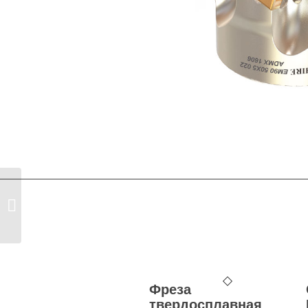
Tarama Kafaları 90° SE. 1203 ZCC /
SNDVK
Фреза
твердосплавная