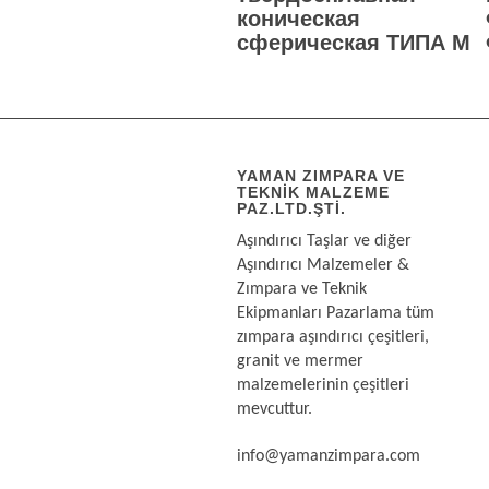
коническая
сферическая ТИПА М
YAMAN ZIMPARA VE
TEKNIK MALZEME
PAZ.LTD.ŞTI.
Aşındırıcı Taşlar ve diğer
Aşındırıcı Malzemeler &
Zımpara ve Teknik
Ekipmanları Pazarlama tüm
zımpara aşındırıcı çeşitleri,
granit ve mermer
malzemelerinin çeşitleri
mevcuttur.
info@yamanzimpara.com