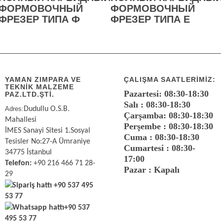
ФОРМОВОЧНЫЙ
ФОРМОВОЧНЫЙ
ФРЕЗЕР ТИПА Ф
ФРЕЗЕР ТИПА Е
YAMAN ZIMPARA VE
ÇALIŞMA SAATLERIMIZ:
TEKNİK MALZEME
Pazartesi: 08:30-18:30
PAZ.LTD.ŞTİ.
Salı : 08:30-18:30
Adres:
Dudullu O.S.B.
Çarşamba: 08:30-18:30
Mahallesi
Perşembe : 08:30-18:30
İMES Sanayi Sitesi 1.Sosyal
Cuma : 08:30-18:30
Tesisler No:27-A Ümraniye
Cumartesi : 08:30-
34775 İstanbul
17:00
Telefon:
+90 216 466 71 28-
Pazar : Kapalı
29
Sipariş hattı
+90 537 495
53 77
Whatsapp hattı
+90 537
495 53 77