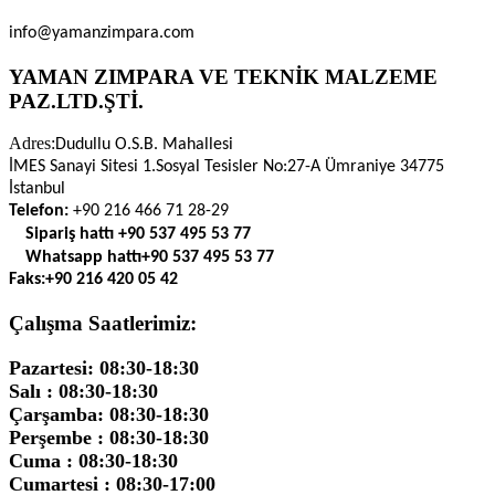
info@yamanzimpara.com
YAMAN ZIMPARA VE TEKNİK MALZEME
PAZ.LTD.ŞTİ.
Adres:
Dudullu O.S.B. Mahallesi
İMES Sanayi Sitesi 1.Sosyal Tesisler No:27-A Ümraniye 34775
İstanbul
Telefon:
+90 216 466 71 28-29
Sipariş hattı
+90 537 495 53 77
Whatsapp hattı
+90 537 495 53 77
Faks:
+90 216 420 05 42
Çalışma Saatlerimiz:
Pazartesi: 08:30-18:30
Salı : 08:30-18:30
Çarşamba: 08:30-18:30
Perşembe : 08:30-18:30
Cuma : 08:30-18:30
Cumartesi : 08:30-17:00