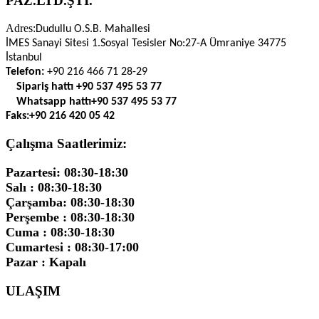
PAZ.LTD.ŞTİ.
Adres:
Dudullu O.S.B. Mahallesi
İMES Sanayi Sitesi 1.Sosyal Tesisler No:27-A Ümraniye 34775
İstanbul
Telefon:
+90 216 466 71 28-29
Sipariş hattı
+90 537 495 53 77
Whatsapp hattı
+90 537 495 53 77
Faks:
+90 216 420 05 42
Çalışma Saatlerimiz:
Pazartesi: 08:30-18:30
Salı : 08:30-18:30
Çarşamba: 08:30-18:30
Perşembe : 08:30-18:30
Cuma : 08:30-18:30
Cumartesi : 08:30-17:00
Pazar : Kapalı
ULAŞIM