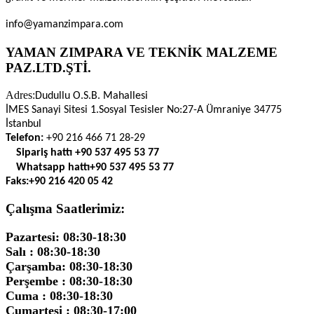
info@yamanzimpara.com
YAMAN ZIMPARA VE TEKNİK MALZEME
PAZ.LTD.ŞTİ.
Adres:
Dudullu O.S.B. Mahallesi
İMES Sanayi Sitesi 1.Sosyal Tesisler No:27-A Ümraniye 34775
İstanbul
Telefon:
+90 216 466 71 28-29
Sipariş hattı
+90 537 495 53 77
Whatsapp hattı
+90 537 495 53 77
Faks:
+90 216 420 05 42
Çalışma Saatlerimiz:
Pazartesi: 08:30-18:30
Salı : 08:30-18:30
Çarşamba: 08:30-18:30
Perşembe : 08:30-18:30
Cuma : 08:30-18:30
Cumartesi : 08:30-17:00