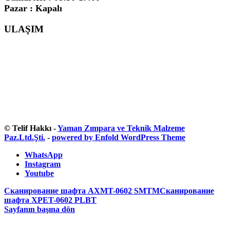
Pazar : Kapalı
ULAŞIM
© Telif Hakkı -
Yaman Zımpara ve Teknik Malzeme
Paz.Ltd.Şti.
-
powered by Enfold WordPress Theme
WhatsApp
Instagram
Youtube
Сканирование шафта AXMT-0602 SMTM
Сканирование
шафта XPET-0602 PLBT
Sayfanın başına dön