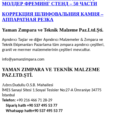
МОЛДЕР ФРЕМИНГ СТЕНД – 50 ЧАСТИ
КОРРЕКЦИЯ ШЛИФОВАЛЬНИЯ КАМНЯ –
АППАРАТНАЯ РЕЗКА
Yaman Zımpara ve Teknik Malzeme Paz.Ltd.Şti.
Aşındırıcı Taşlar ve diğer Aşındırıcı Malzemeler & Zımpara ve
Teknik Ekipmanları Pazarlama tüm zımpara aşındırıcı çeşitleri,
granit ve mermer malzemelerinin çeşitleri mevcuttur.
info@yamanzimpara.com
YAMAN ZIMPARA VE TEKNİK MALZEME
PAZ.LTD.ŞTİ.
Adres:
Dudullu O.S.B. Mahallesi
İMES Sanayi Sitesi 1.Sosyal Tesisler No:27-A Ümraniye 34775
İstanbul
Telefon:
+90 216 466 71 28-29
Sipariş hattı
+90 537 495 53 77
Whatsapp hattı
+90 537 495 53 77