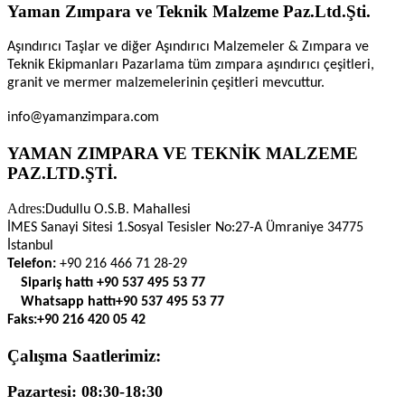
Yaman Zımpara ve Teknik Malzeme Paz.Ltd.Şti.
Aşındırıcı Taşlar ve diğer Aşındırıcı Malzemeler & Zımpara ve
Teknik Ekipmanları Pazarlama tüm zımpara aşındırıcı çeşitleri,
granit ve mermer malzemelerinin çeşitleri mevcuttur.
info@yamanzimpara.com
YAMAN ZIMPARA VE TEKNİK MALZEME
PAZ.LTD.ŞTİ.
Adres:
Dudullu O.S.B. Mahallesi
İMES Sanayi Sitesi 1.Sosyal Tesisler No:27-A Ümraniye 34775
İstanbul
Telefon:
+90 216 466 71 28-29
Sipariş hattı
+90 537 495 53 77
Whatsapp hattı
+90 537 495 53 77
Faks:
+90 216 420 05 42
Çalışma Saatlerimiz:
Pazartesi: 08:30-18:30