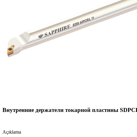
Внутренние держатели токарной пластины SDPC
Açıklama