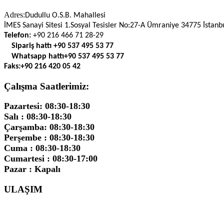
Adres:
Dudullu O.S.B. Mahallesi
İMES Sanayi Sitesi 1.Sosyal Tesisler No:27-A Ümraniye 34775 İstanb
Telefon:
+90 216 466 71 28-29
Sipariş hattı
+90 537 495 53 77
Whatsapp hattı
+90 537 495 53 77
Faks:
+90 216 420 05 42
Çalışma Saatlerimiz:
Pazartesi: 08:30-18:30
Salı : 08:30-18:30
Çarşamba: 08:30-18:30
Perşembe : 08:30-18:30
Cuma : 08:30-18:30
Cumartesi : 08:30-17:00
Pazar : Kapalı
ULAŞIM