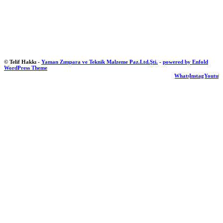
© Telif Hakkı -
Yaman Zımpara ve Teknik Malzeme Paz.Ltd.Şti.
-
powered by Enfold
WordPress Theme
WhatsApp
Instagram
Youtub