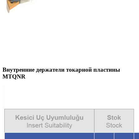
Внутренние держатели токарной пластины
MTQNR