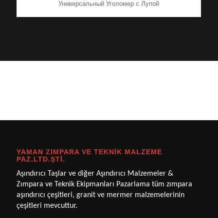
Универсальный Уголомер с Лупой
YAMAN ZIMPARA VE TEKNIK MALZEME
PAZ.LTD.ŞTI.
Aşındırıcı Taşlar ve diğer Aşındırıcı Malzemeler &
Zımpara ve Teknik Ekipmanları Pazarlama tüm zımpara
aşındırıcı çeşitleri, granit ve mermer malzemelerinin
çeşitleri mevcuttur.