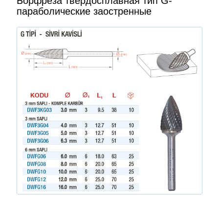
Борфреза твердосплавная тип G-
параболические заостренные