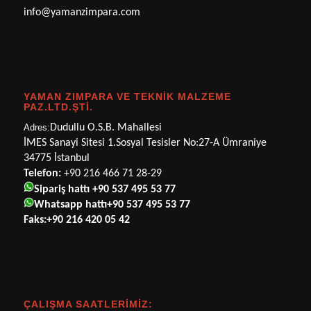
info@yamanzimpara.com
YAMAN ZIMPARA VE TEKNİK MALZEME
PAZ.LTD.ŞTİ.
Adres:
Dudullu O.S.B. Mahallesi
İMES Sanayi Sitesi 1.Sosyal Tesisler No:27-A Ümraniye
34775 İstanbul
Telefon:
+90 216 466 71 28-29
Sipariş hattı
+90 537 495 53 77
Whatsapp hattı
+90 537 495 53 77
Faks:
+90 216 420 05 42
ÇALIŞMA SAATLERIMIZ: