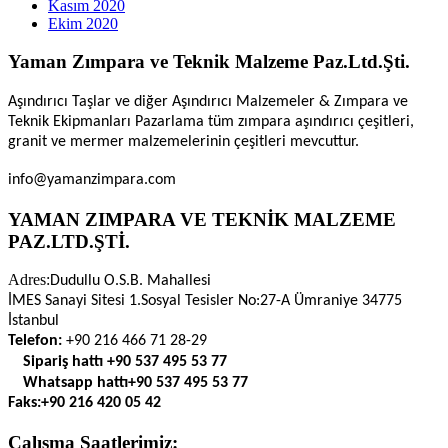
Kasım 2020
Ekim 2020
Yaman Zımpara ve Teknik Malzeme Paz.Ltd.Şti.
Aşındırıcı Taşlar ve diğer Aşındırıcı Malzemeler & Zımpara ve
Teknik Ekipmanları Pazarlama tüm zımpara aşındırıcı çeşitleri,
granit ve mermer malzemelerinin çeşitleri mevcuttur.
info@yamanzimpara.com
YAMAN ZIMPARA VE TEKNİK MALZEME
PAZ.LTD.ŞTİ.
Adres:
Dudullu O.S.B. Mahallesi
İMES Sanayi Sitesi 1.Sosyal Tesisler No:27-A Ümraniye 34775
İstanbul
Telefon:
+90 216 466 71 28-29
Sipariş hattı
+90 537 495 53 77
Whatsapp hattı
+90 537 495 53 77
Faks:
+90 216 420 05 42
Çalışma Saatlerimiz: