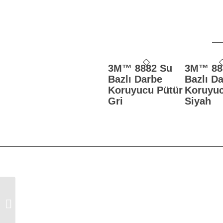
3M™ 8882 Su
3M™ 88
Bazlı Darbe
Bazlı D
Koruyucu Pütür
Koruyuc
Gri
Siyah
3M™ 50740
Spreylenebilir Bej
Mastik