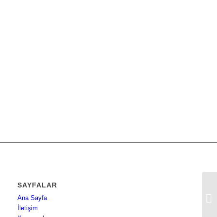
SAYFALAR
3M
Ana Sayfa
по
İletişim