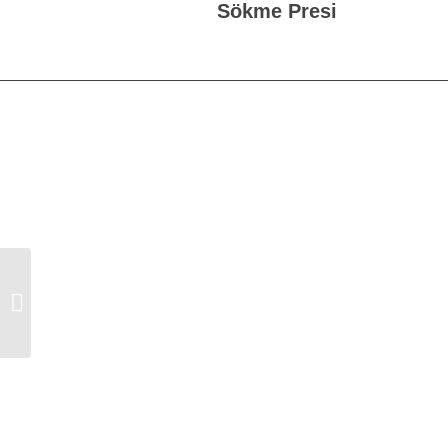
Sökme Presi
3M™ 6800 İnce Geçiş Bandı 6.4mm
x 100m