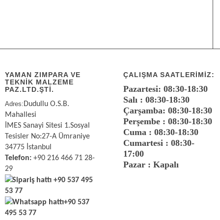
YAMAN ZIMPARA VE
ÇALIŞMA SAATLERIMIZ:
TEKNİK MALZEME
Pazartesi: 08:30-18:30
PAZ.LTD.ŞTİ.
Salı : 08:30-18:30
Adres:
Dudullu O.S.B.
Çarşamba: 08:30-18:30
Mahallesi
Perşembe : 08:30-18:30
İMES Sanayi Sitesi 1.Sosyal
Cuma : 08:30-18:30
Tesisler No:27-A Ümraniye
Cumartesi : 08:30-
34775 İstanbul
17:00
Telefon:
+90 216 466 71 28-
Pazar : Kapalı
29
Sipariş hattı
+90 537 495
53 77
Whatsapp hattı
+90 537
495 53 77