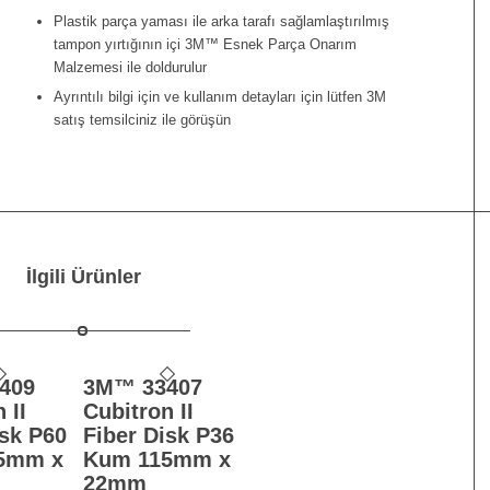
Plastik parça yaması ile arka tarafı sağlamlaştırılmış
tampon yırtığının içi 3M™ Esnek Parça Onarım
Malzemesi ile doldurulur
Ayrıntılı bilgi için ve kullanım detayları için lütfen 3M
satış temsilciniz ile görüşün
İlgili Ürünler
409
3M™ 33407
 II
Cubitron II
isk P60
Fiber Disk P36
5mm x
Kum 115mm x
22mm