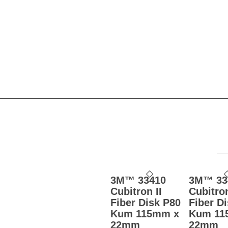
3M™ 33410
3M™ 33
Cubitron II
Cubitron
Fiber Disk P80
Fiber D
Kum 115mm x
Kum 11
22mm
22mm