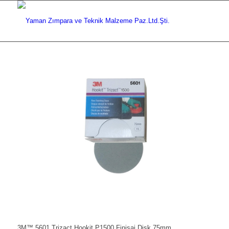
3M™ 5601 Trizact Hookit P1500 Finisaj Disk 75mm