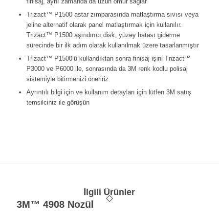
finisaj, aynı zamanda da uzun ömür sağlar
Trizact™ P1500 astar zımparasında matlaştırma sıvısı veya
jeline alternatif olarak panel matlaştırmak için kullanılır.
Trizact™ P1500 aşındırıcı disk, yüzey hatası giderme
sürecinde bir ilk adım olarak kullanılmak üzere tasarlanmıştır
Trizact™ P1500’ü kullandıktan sonra finisaj işini Trizact™
P3000 ve P6000 ile, sonrasında da 3M renk kodlu polisaj
sistemiyle bitirmenizi öneririz
Ayrıntılı bilgi için ve kullanım detayları için lütfen 3M satış
temsilciniz ile görüşün
İlgili Ürünler
3M™ 4908 Nozül