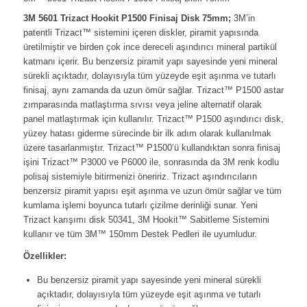
3M 5601 Trizact Hookit P1500 Finisaj Disk 75mm;
3M’in
patentli Trizact™ sistemini içeren diskler, piramit yapısında
üretilmiştir ve birden çok ince dereceli aşındırıcı mineral partikül
katmanı içerir. Bu benzersiz piramit yapı sayesinde yeni mineral
sürekli açıktadır, dolayısıyla tüm yüzeyde eşit aşınma ve tutarlı
finisaj, aynı zamanda da uzun ömür sağlar. Trizact™ P1500 astar
zımparasında matlaştırma sıvısı veya jeline alternatif olarak
panel matlaştırmak için kullanılır. Trizact™ P1500 aşındırıcı disk,
yüzey hatası giderme sürecinde bir ilk adım olarak kullanılmak
üzere tasarlanmıştır. Trizact™ P1500’ü kullandıktan sonra finisaj
işini Trizact™ P3000 ve P6000 ile, sonrasında da 3M renk kodlu
polisaj sistemiyle bitirmenizi öneririz. Trizact aşındırıcıların
benzersiz piramit yapısı eşit aşınma ve uzun ömür sağlar ve tüm
kumlama işlemi boyunca tutarlı çizilme derinliği sunar. Yeni
Trizact karışımı disk 50341, 3M Hookit™ Sabitleme Sistemini
kullanır ve tüm 3M™ 150mm Destek Pedleri ile uyumludur.
Özellikler:
Bu benzersiz piramit yapı sayesinde yeni mineral sürekli
açıktadır, dolayısıyla tüm yüzeyde eşit aşınma ve tutarlı