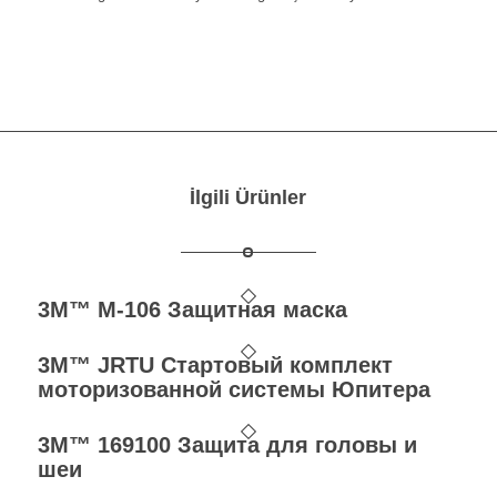
İlgili Ürünler
3M™ M-106 Защитная маска
3M™ JRTU Стартовый комплект
моторизованной системы Юпитера
3M™ 169100 Защита для головы и
шеи