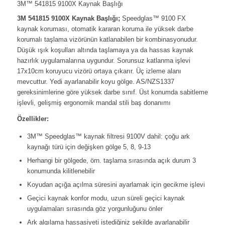
3M™ 541815 9100X Kaynak Başlığı
3M 541815 9100X Kaynak Başlığı;
Speedglas™ 9100 FX
kaynak koruması, otomatik kararan koruma ile yüksek darbe
korumalı taşlama vizörünün katlanabilen bir kombinasyonudur.
Düşük ışık koşulları altında taşlamaya ya da hassas kaynak
hazırlık uygulamalarına uygundur. Sorunsuz katlanma işlevi
17x10cm koruyucu vizörü ortaya çıkarır. Üç izleme alanı
mevcuttur. Yedi ayarlanabilir koyu gölge. AS/NZS1337
gereksinimlerine göre yüksek darbe sınıf. Üst konumda sabitleme
işlevli, gelişmiş ergonomik mandal stili baş donanımı
Özellikler:
3M™ Speedglas™ kaynak filtresi 9100V dahil: çoğu ark
kaynağı türü için değişken gölge 5, 8, 9-13
Herhangi bir gölgede, örn. taşlama sırasında açık durum 3
konumunda kilitlenebilir
Koyudan açığa açılma süresini ayarlamak için gecikme işlevi
Geçici kaynak konfor modu, uzun süreli geçici kaynak
uygulamaları sırasında göz yorgunluğunu önler
Ark algılama hassasiyeti istediğiniz şekilde ayarlanabilir