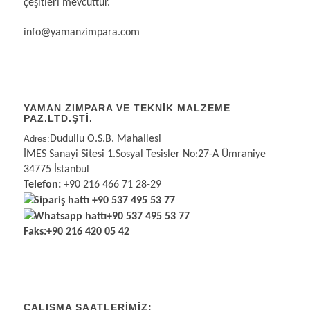
çeşitleri mevcuttur.
info@yamanzimpara.com
YAMAN ZIMPARA VE TEKNİK MALZEME
PAZ.LTD.ŞTİ.
Adres:
Dudullu O.S.B. Mahallesi
İMES Sanayi Sitesi 1.Sosyal Tesisler No:27-A Ümraniye
34775 İstanbul
Telefon:
+90 216 466 71 28-29
Sipariş hattı
+90 537 495 53 77
Whatsapp hattı
+90 537 495 53 77
Faks:
+90 216 420 05 42
ÇALIŞMA SAATLERIMIZ: