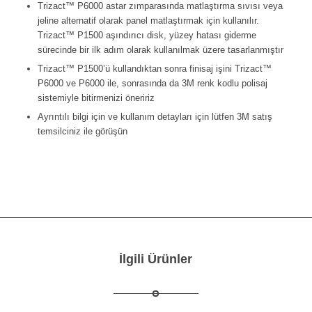
Trizact™ P6000 astar zımparasında matlaştırma sıvısı veya
jeline alternatif olarak panel matlaştırmak için kullanılır.
Trizact™ P1500 aşındırıcı disk, yüzey hatası giderme
sürecinde bir ilk adım olarak kullanılmak üzere tasarlanmıştır
Trizact™ P1500’ü kullandıktan sonra finisaj işini Trizact™
P6000 ve P6000 ile, sonrasında da 3M renk kodlu polisaj
sistemiyle bitirmenizi öneririz
Ayrıntılı bilgi için ve kullanım detayları için lütfen 3M satış
temsilciniz ile görüşün
İlgili Ürünler