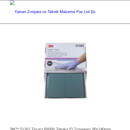
3M™ 51262 Trizact P6000 Tabaka El Zımparası 80x140mm