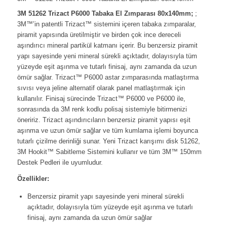
3M 51262 Trizact P6000 Tabaka El Zımparası 80x140mm;
;
3M™’in patentli Trizact™ sistemini içeren tabaka zımparalar,
piramit yapısında üretilmiştir ve birden çok ince dereceli
aşındırıcı mineral partikül katmanı içerir. Bu benzersiz piramit
yapı sayesinde yeni mineral sürekli açıktadır, dolayısıyla tüm
yüzeyde eşit aşınma ve tutarlı finisaj, aynı zamanda da uzun
ömür sağlar. Trizact™ P6000 astar zımparasında matlaştırma
sıvısı veya jeline alternatif olarak panel matlaştırmak için
kullanılır. Finisaj sürecinde Trizact™ P6000 ve P6000 ile,
sonrasında da 3M renk kodlu polisaj sistemiyle bitirmenizi
öneririz. Trizact aşındırıcıların benzersiz piramit yapısı eşit
aşınma ve uzun ömür sağlar ve tüm kumlama işlemi boyunca
tutarlı çizilme derinliği sunar. Yeni Trizact karışımı disk 51262,
3M Hookit™ Sabitleme Sistemini kullanır ve tüm 3M™ 150mm
Destek Pedleri ile uyumludur.
Özellikler:
Benzersiz piramit yapı sayesinde yeni mineral sürekli
açıktadır, dolayısıyla tüm yüzeyde eşit aşınma ve tutarlı
finisaj, aynı zamanda da uzun ömür sağlar