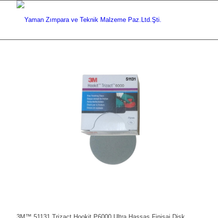
3M™ 51131 Trizact Hookit P6000 Ultra Hassas Finisaj Disk