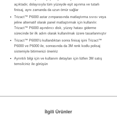
açıktadır, dolayısıyla tüm yüzeyde eşit aşınma ve tutarlı
finisaj, aynı zamanda da uzun ömür sağlar
Trizact™ P6000 astar zımparasında matlaştırma sıvısı veya
jeline alternatif olarak panel matlaştırmak için kullanılır.
Trizact™ P6000 aşındırıcı disk, yüzey hatası giderme
sürecinde bir ilk adım olarak kullanılmak üzere tasarlanmıştır
Trizact™ P6000’ü kullandıktan sonra finisaj işini Trizact™
P6000 ve P6000 ile, sonrasında da 3M renk kodlu polisaj
sistemiyle bitirmenizi öneririz
Ayrıntılı bilgi için ve kullanım detayları için lütfen 3M satış
temsilciniz ile görüşün
İlgili Ürünler