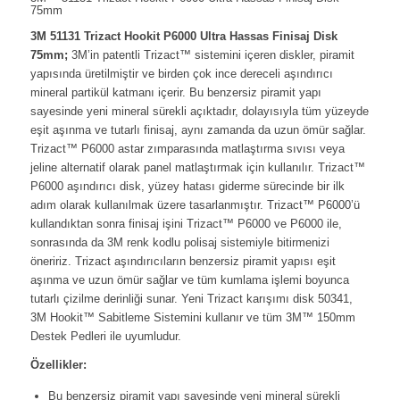
75mm
3M 51131 Trizact Hookit P6000 Ultra Hassas Finisaj Disk
75mm;
3M’in patentli Trizact™ sistemini içeren diskler, piramit
yapısında üretilmiştir ve birden çok ince dereceli aşındırıcı
mineral partikül katmanı içerir. Bu benzersiz piramit yapı
sayesinde yeni mineral sürekli açıktadır, dolayısıyla tüm yüzeyde
eşit aşınma ve tutarlı finisaj, aynı zamanda da uzun ömür sağlar.
Trizact™ P6000 astar zımparasında matlaştırma sıvısı veya
jeline alternatif olarak panel matlaştırmak için kullanılır. Trizact™
P6000 aşındırıcı disk, yüzey hatası giderme sürecinde bir ilk
adım olarak kullanılmak üzere tasarlanmıştır. Trizact™ P6000’ü
kullandıktan sonra finisaj işini Trizact™ P6000 ve P6000 ile,
sonrasında da 3M renk kodlu polisaj sistemiyle bitirmenizi
öneririz. Trizact aşındırıcıların benzersiz piramit yapısı eşit
aşınma ve uzun ömür sağlar ve tüm kumlama işlemi boyunca
tutarlı çizilme derinliği sunar. Yeni Trizact karışımı disk 50341,
3M Hookit™ Sabitleme Sistemini kullanır ve tüm 3M™ 150mm
Destek Pedleri ile uyumludur.
Özellikler:
Bu benzersiz piramit yapı sayesinde yeni mineral sürekli