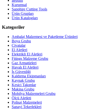
İletişim
Kurumsal
Sapphire Cutting Tools
Ürün Grupları
Ürün Katalogları
Kategoriler
Ambalaj Malzemesi ve Paketleme Ürünleri
Boya Grubu
Civatalar
El Aletleri
Elektrikli El Aletleri
Fitings Malzeme Grubu
Gaz Armatürleri
Havalı El Aletleri
İş Güvenliği
Kaldırma Ekipmanları
Kaynak Grubu
Kesici Takımlar
Makina Grubu
Mobilya Malzemeleri Grubu
Ölçü Aletleti
Polisaj Malzemeleri
Sanayi Tekerlekleri