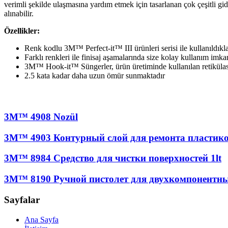
verimli şekilde ulaşmasına yardım etmek için tasarlanan çok çeşitli gid
alınabilir.
Özellikler:
Renk kodlu 3M™ Perfect-it™ III ürünleri serisi ile kullanıldıkl
Farklı renkleri ile finisaj aşamalarında size kolay kullanım imkan
3M™ Hook-it™ Süngerler, ürün üretiminde kullanılan retikülasy
2.5 kata kadar daha uzun ömür sunmaktadır
3M™ 4908 Nozül
3M™ 4903 Контурный слой для ремонта пластик
3M™ 8984 Средство для чистки поверхностей 1lt
3M™ 8190 Ручной пистолет для двухкомпонентны
Sayfalar
Ana Sayfa