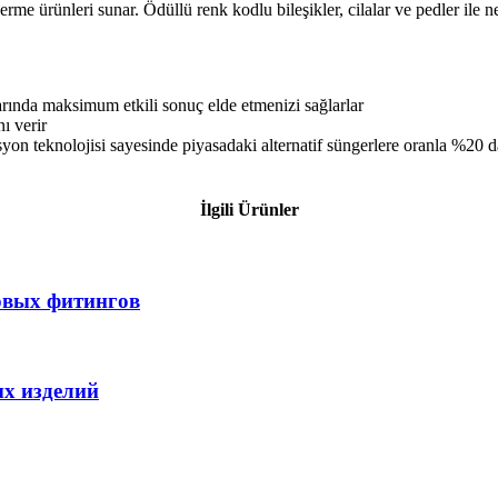
erme ürünleri sunar. Ödüllü renk kodlu bileşikler, cilalar ve pedler ile
arında maksimum etkili sonuç elde etmenizi sağlarlar
ı verir
on teknolojisi sayesinde piyasadaki alternatif süngerlere oranla %20 
İlgili Ürünler
овых фитингов
х изделий