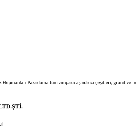
ik Ekipmanları Pazarlama tüm zımpara aşındırıcı çeşitleri, granit ve
TD.ŞTİ.
ul