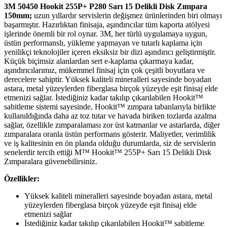
3M 50450 Hookit 255P+ P280 Sarı 15 Delikli Disk Zımpara
150mm;
uzun yıllardır servislerin değişmez ürünlerinden biri olmayı
başarmıştır. Hazırlıktan finisaja, aşındırıcılar tüm kaporta atölyesi
işlerinde önemli bir rol oynar. 3M, her türlü uygulamaya uygun,
üstün performanslı, yükleme yapmayan ve tutarlı kaplama için
yenilikçi teknolojiler içeren eksiksiz bir dizi aşındırıcı geliştirmiştir.
Küçük biçimsiz alanlardan sert e-kaplama çıkarmaya kadar,
aşındırıcılarımız, mükemmel finisaj için çok çeşitli boyutlara ve
derecelere sahiptir. Yüksek kaliteli mineralleri sayesinde boyadan
astara, metal yüzeylerden fiberglasa birçok yüzeyde eşit finisaj elde
etmenizi sağlar. İstediğiniz kadar takılıp çıkarılabilen Hookit™
sabitleme sistemi sayesinde, Hookit™ zımpara tabanlarıyla birlikte
kullanıldığında daha az toz tutar ve havada biriken tozlarda azalma
sağlar, özellikle zımparalaması zor üst katmanlar ve astarlarda, diğer
zımparalara oranla üstün performans gösterir. Maliyetler, verimlilik
ve iş kalitesinin en ön planda olduğu durumlarda, siz de servislerin
senelerdir tercih ettiği M™ Hookit™ 255P+ Sarı 15 Delikli Disk
Zımparalara güvenebilirsiniz.
Özellikler:
Yüksek kaliteli mineralleri sayesinde boyadan astara, metal
yüzeylerden fiberglasa birçok yüzeyde eşit finisaj elde
etmenizi sağlar
İstediğiniz kadar takılıp çıkarılabilen Hookit™ sabitleme