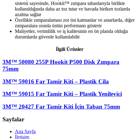
sistemi sayesinde, Hookit™ zımpara tabanlarıyla birlikte
kullanıldığında daha az toz tutar ve havada biriken tozlarda
azalma sağlar
Özellikle zımparalaması zor üst katmanlar ve astarlarda, diğer
zımparalara oranla üstün performans gösterir
Maliyetler, verimlilik ve iş kalitesinin en ön planda olduğu
durumlarda güvenle kullanılabilir
İlgili Ürünler
3M™ 50080 255P Hookit P500 Disk Zımpara
75mm
3M™ 59016 Far Tamir Kiti – Plastik Cila
3M™ 59015 Far Tamir Kiti – Plastik Yenileyici
3M™ 20427 Far Tamir Kiti İçin Taban 75mm
Sayfalar
Ana Sayfa
İletişim