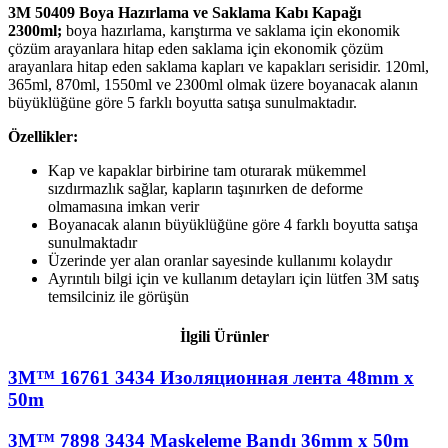
3M 50409 Boya Hazırlama ve Saklama Kabı Kapağı
2300ml;
boya hazırlama, karıştırma ve saklama için ekonomik
çözüm arayanlara hitap eden saklama için ekonomik çözüm
arayanlara hitap eden saklama kapları ve kapakları serisidir. 120ml,
365ml, 870ml, 1550ml ve 2300ml olmak üzere boyanacak alanın
büyüklüğüne göre 5 farklı boyutta satışa sunulmaktadır.
Özellikler:
Kap ve kapaklar birbirine tam oturarak mükemmel
sızdırmazlık sağlar, kapların taşınırken de deforme
olmamasına imkan verir
Boyanacak alanın büyüklüğüne göre 4 farklı boyutta satışa
sunulmaktadır
Üzerinde yer alan oranlar sayesinde kullanımı kolaydır
Ayrıntılı bilgi için ve kullanım detayları için lütfen 3M satış
temsilciniz ile görüşün
İlgili Ürünler
3M™ 16761 3434 Изоляционная лента 48mm x
50m
3M™ 7898 3434 Maskeleme Bandı 36mm x 50m