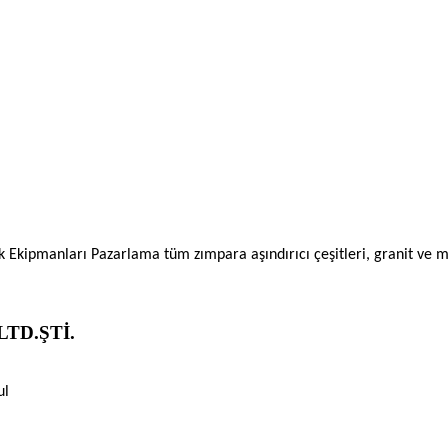
ik Ekipmanları Pazarlama tüm zımpara aşındırıcı çeşitleri, granit ve
TD.ŞTİ.
ul