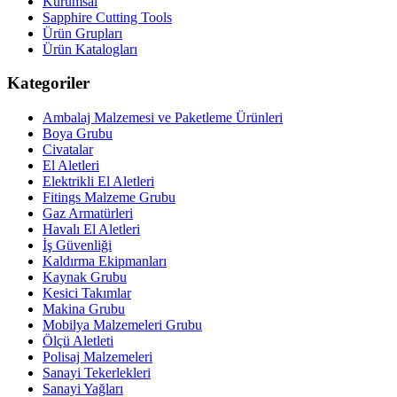
Kurumsal
Sapphire Cutting Tools
Ürün Grupları
Ürün Katalogları
Kategoriler
Ambalaj Malzemesi ve Paketleme Ürünleri
Boya Grubu
Civatalar
El Aletleri
Elektrikli El Aletleri
Fitings Malzeme Grubu
Gaz Armatürleri
Havalı El Aletleri
İş Güvenliği
Kaldırma Ekipmanları
Kaynak Grubu
Kesici Takımlar
Makina Grubu
Mobilya Malzemeleri Grubu
Ölçü Aletleti
Polisaj Malzemeleri
Sanayi Tekerlekleri
Sanayi Yağları