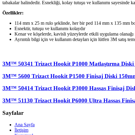
tabakalar halindedir. Esnekliği, kolay tutuşu ve kullanımı sayesinde ka
Özellikler:
114 mm x 25 m rulo şeklinde, her bir ped 114 mm x 135 mm boy
Esnektir, tutuşu ve kullanımı kolaydır
Kenar ve köşelerde, kavisli yüzeylerde etkili uygulama olanağı
Ayrıntılı bilgi için ve kullanım detayları için lütfen 3M satış tem
3M™ 50341 Trizact Hookit P1000 Matlaştırma Disk
3M™ 5600 Trizact Hookit P1500 Finisaj Diski 150m
3M™ 50414 Trizact Hookit P3000 Hassas Finisaj Di
3M™ 51130 Trizact Hookit P6000 Ultra Hassas Fini
Sayfalar
Ana Sayfa
İletişim