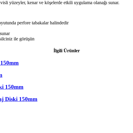
visli yüzeyler, kenar ve köşelerde etkili uygulama olanağı sunar.
utunda perfore tabakalar halindedir
 sunar
silciniz ile görüşün
İlgili Ürünler
i 150mm
m
ski 150mm
saj Diski 150mm