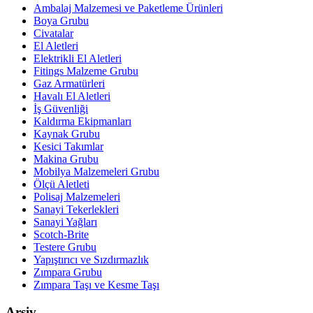
Ambalaj Malzemesi ve Paketleme Ürünleri
Boya Grubu
Civatalar
El Aletleri
Elektrikli El Aletleri
Fitings Malzeme Grubu
Gaz Armatürleri
Havalı El Aletleri
İş Güvenliği
Kaldırma Ekipmanları
Kaynak Grubu
Kesici Takımlar
Makina Grubu
Mobilya Malzemeleri Grubu
Ölçü Aletleti
Polisaj Malzemeleri
Sanayi Tekerlekleri
Sanayi Yağları
Scotch-Brite
Testere Grubu
Yapıştırıcı ve Sızdırmazlık
Zımpara Grubu
Zımpara Taşı ve Kesme Taşı
Arşiv