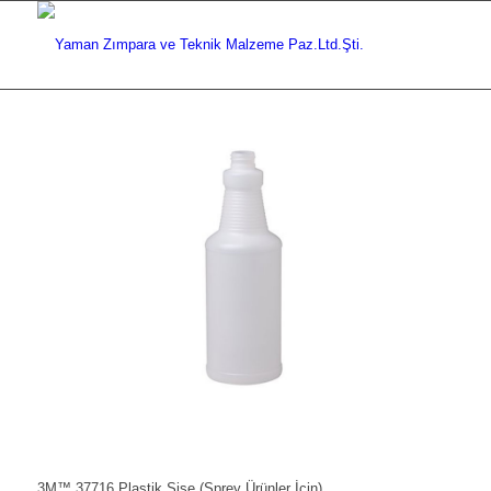
3M™ 37716 Plastik Şişe (Sprey Ürünler İçin)