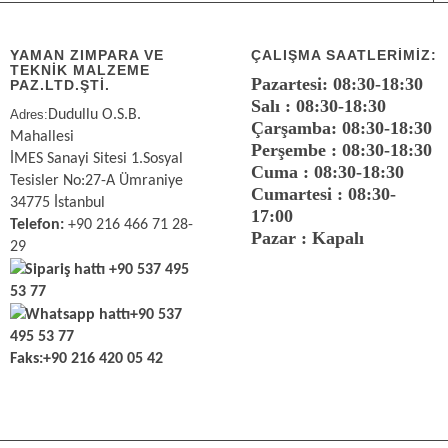
YAMAN ZIMPARA VE
ÇALIŞMA SAATLERIMIZ:
TEKNİK MALZEME
Pazartesi: 08:30-18:30
PAZ.LTD.ŞTİ.
Salı : 08:30-18:30
Adres:
Dudullu O.S.B.
Çarşamba: 08:30-18:30
Mahallesi
Perşembe : 08:30-18:30
İMES Sanayi Sitesi 1.Sosyal
Cuma : 08:30-18:30
Tesisler No:27-A Ümraniye
Cumartesi : 08:30-
34775 İstanbul
17:00
Telefon:
+90 216 466 71 28-
Pazar : Kapalı
29
Sipariş hattı
+90 537 495
53 77
Whatsapp hattı
+90 537
495 53 77
Faks:
+90 216 420 05 42