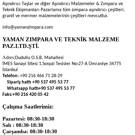
Aşındırıcı Taşlar ve diğer Aşındırıcı Malzemeler & Zımpara ve
Teknik Ekipmanları Pazarlama tüm zımpara aşındırıcı çeşitleri,
granit ve mermer malzemelerinin çeşitleri mevcuttur.
info@yamanzimpara.com
YAMAN ZIMPARA VE TEKNİK MALZEME
PAZ.LTD.ŞTİ.
Adres:
Dudullu O.S.B. Mahallesi
İMES Sanayi Sitesi 1.Sosyal Tesisler No:27-A Ümraniye 34775
İstanbul
Telefon:
+90 216 466 71 28-29
Sipariş hattı
+90 537 495 53 77
Whatsapp hattı
+90 537 495 53 77
Faks:
+90 216 420 05 42
Çalışma Saatlerimiz:
Pazartesi: 08:30-18:30
Salı : 08:30-18:30
Çarşamba: 08:30-18:30