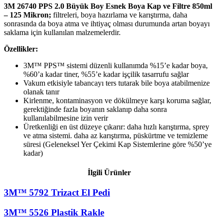
3M 26740 PPS 2.0 Büyük Boy Esnek Boya Kap ve Filtre 850ml
– 125 Mikron;
filtreleri, boya hazırlama ve karıştırma, daha
sonrasında da boya atma ve ihtiyaç olması durumunda artan boyayı
saklama için kullanılan malzemelerdir.
Özellikler:
3M™ PPS™ sistemi düzenli kullanımda %15’e kadar boya,
%60’a kadar tiner, %55’e kadar işçilik tasarrufu sağlar
Vakum etkisiyle tabancayı ters tutarak bile boya atabilmenize
olanak tanır
Kirlenme, kontaminasyon ve dökülmeye karşı koruma sağlar,
gerektiğinde fazla boyanın saklanıp daha sonra
kullanılabilmesine izin verir
Üretkenliği en üst düzeye çıkarır: daha hızlı karıştırma, sprey
ve atma sistemi. daha az karıştırma, püskürtme ve temizleme
süresi (Geleneksel Yer Çekimi Kap Sistemlerine göre %50’ye
kadar)
İlgili Ürünler
3M™ 5792 Trizact El Pedi
3M™ 5526 Plastik Rakle