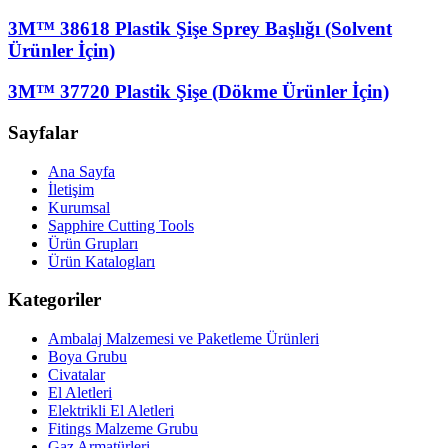
3M™ 38618 Plastik Şişe Sprey Başlığı (Solvent
Ürünler İçin)
3M™ 37720 Plastik Şişe (Dökme Ürünler İçin)
Sayfalar
Ana Sayfa
İletişim
Kurumsal
Sapphire Cutting Tools
Ürün Grupları
Ürün Katalogları
Kategoriler
Ambalaj Malzemesi ve Paketleme Ürünleri
Boya Grubu
Civatalar
El Aletleri
Elektrikli El Aletleri
Fitings Malzeme Grubu
Gaz Armatürleri