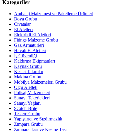
Kategoriler
Ambalaj Malzemesi ve Paketleme Ürünleri
Boya Grubu
Civatalar
El Aletleri
Elektrikli El Aletleri
Fitings Malzeme Grubu
Gaz Armatürleri
Havalı El Aletleri
İş Güvenliği
Kaldırma Ekipmanları
Kaynak Grubu
Kesici Takımlar
Makina Grubu
Mobilya Malzemeleri Grubu
Ölçü Aletleti
Polisaj Malzemeleri
Sanayi Tekerlekleri
Sanayi Yağları
Scotch-Brite
Testere Grubu
Yapıştırıcı ve Sızdırmazlık
Zımpara Grubu
Zımpara Taşı ve Kesme Taşı