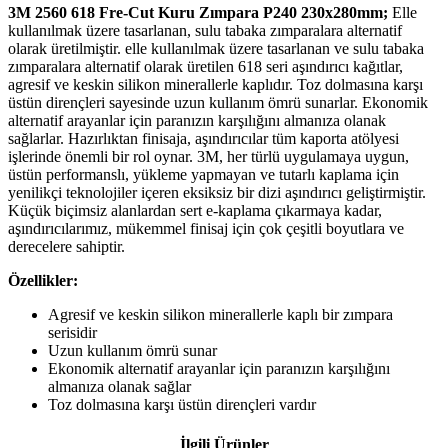
3M 2560 618 Fre-Cut Kuru Zımpara P240 230x280mm;
Elle
kullanılmak üzere tasarlanan, sulu tabaka zımparalara alternatif
olarak üretilmiştir. elle kullanılmak üzere tasarlanan ve sulu tabaka
zımparalara alternatif olarak üretilen 618 seri aşındırıcı kağıtlar,
agresif ve keskin silikon minerallerle kaplıdır. Toz dolmasına karşı
üstün dirençleri sayesinde uzun kullanım ömrü sunarlar. Ekonomik
alternatif arayanlar için paranızın karşılığını almanıza olanak
sağlarlar. Hazırlıktan finisaja, aşındırıcılar tüm kaporta atölyesi
işlerinde önemli bir rol oynar. 3M, her türlü uygulamaya uygun,
üstün performanslı, yükleme yapmayan ve tutarlı kaplama için
yenilikçi teknolojiler içeren eksiksiz bir dizi aşındırıcı geliştirmiştir.
Küçük biçimsiz alanlardan sert e-kaplama çıkarmaya kadar,
aşındırıcılarımız, mükemmel finisaj için çok çeşitli boyutlara ve
derecelere sahiptir.
Özellikler:
Agresif ve keskin silikon minerallerle kaplı bir zımpara
serisidir
Uzun kullanım ömrü sunar
Ekonomik alternatif arayanlar için paranızın karşılığını
almanıza olanak sağlar
Toz dolmasına karşı üstün dirençleri vardır
İlgili Ürünler