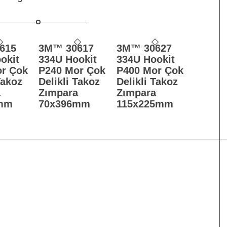
615
3M™ 30617
3M™ 30627
okit
334U Hookit
334U Hookit
r Çok
P240 Mor Çok
P400 Mor Çok
Takoz
Delikli Takoz
Delikli Takoz
a
Zımpara
Zımpara
mm
70x396mm
115x225mm