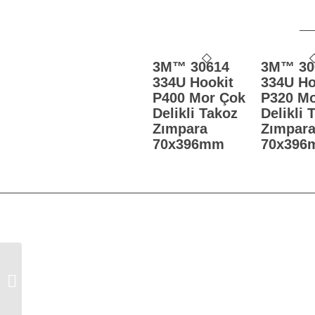
3M™ 30614
3M™ 30
334U Hookit
334U Ho
P400 Mor Çok
P320 Mo
Delikli Takoz
Delikli 
Zımpara
Zımpar
70x396mm
70x396
3M™ 1975 734 Su Zımparası P400
230x280mm