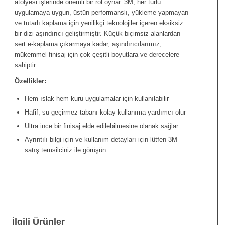
atölyesi işlerinde önemli bir rol oynar. 3M, her türlü
uygulamaya uygun, üstün performanslı, yükleme yapmayan
ve tutarlı kaplama için yenilikçi teknolojiler içeren eksiksiz
bir dizi aşındırıcı geliştirmiştir. Küçük biçimsiz alanlardan
sert e-kaplama çıkarmaya kadar, aşındırıcılarımız,
mükemmel finisaj için çok çeşitli boyutlara ve derecelere
sahiptir.
Özellikler:
Hem ıslak hem kuru uygulamalar için kullanılabilir
Hafif, su geçirmez tabanı kolay kullanıma yardımcı olur
Ultra ince bir finisaj elde edilebilmesine olanak sağlar
Ayrıntılı bilgi için ve kullanım detayları için lütfen 3M
satış temsilciniz ile görüşün
İlgili Ürünler