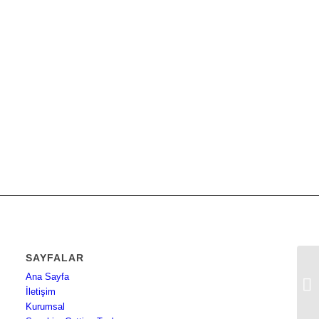
SAYFALAR
Ana Sayfa
3M
İletişim
2
Kurumsal