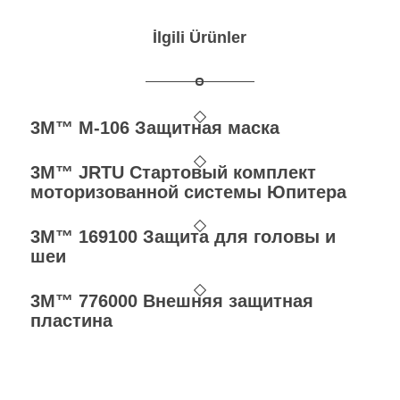
İlgili Ürünler
3M™ M-106 Защитная маска
3M™ JRTU Стартовый комплект
моторизованной системы Юпитера
3M™ 169100 Защита для головы и
шеи
3M™ 776000 Внешняя защитная
пластина