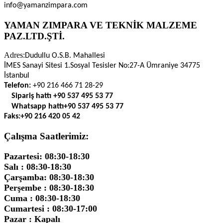
info@yamanzimpara.com
YAMAN ZIMPARA VE TEKNİK MALZEME
PAZ.LTD.ŞTİ.
Adres:
Dudullu O.S.B. Mahallesi
İMES Sanayi Sitesi 1.Sosyal Tesisler No:27-A Ümraniye 34775
İstanbul
Telefon:
+90 216 466 71 28-29
Sipariş hattı
+90 537 495 53 77
Whatsapp hattı
+90 537 495 53 77
Faks:
+90 216 420 05 42
Çalışma Saatlerimiz:
Pazartesi: 08:30-18:30
Salı : 08:30-18:30
Çarşamba: 08:30-18:30
Perşembe : 08:30-18:30
Cuma : 08:30-18:30
Cumartesi : 08:30-17:00
Pazar : Kapalı