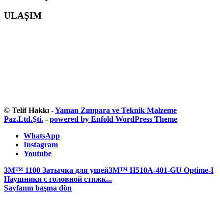
ULAŞIM
© Telif Hakkı -
Yaman Zımpara ve Teknik Malzeme
Paz.Ltd.Şti.
-
powered by Enfold WordPress Theme
WhatsApp
Instagram
Youtube
3M™ 1100 Затычка для ушей
3M™ H510A-401-GU Optime-I
Наушники с головной стяжк...
Sayfanın başına dön