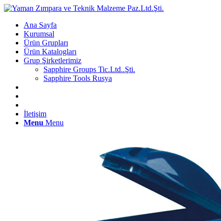
Ana Sayfa
Kurumsal
Ürün Grupları
Ürün Katalogları
Grup Şirketlerimiz
Sapphire Groups Tic.Ltd..Şti.
Sapphire Tools Rusya
İletişim
Menu
Menu