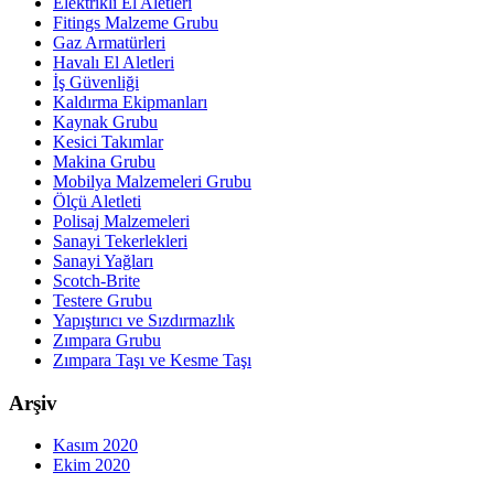
Elektrikli El Aletleri
Fitings Malzeme Grubu
Gaz Armatürleri
Havalı El Aletleri
İş Güvenliği
Kaldırma Ekipmanları
Kaynak Grubu
Kesici Takımlar
Makina Grubu
Mobilya Malzemeleri Grubu
Ölçü Aletleti
Polisaj Malzemeleri
Sanayi Tekerlekleri
Sanayi Yağları
Scotch-Brite
Testere Grubu
Yapıştırıcı ve Sızdırmazlık
Zımpara Grubu
Zımpara Taşı ve Kesme Taşı
Arşiv
Kasım 2020
Ekim 2020