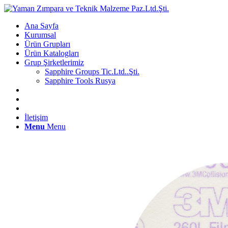
Ana Sayfa
Kurumsal
Ürün Grupları
Ürün Katalogları
Grup Şirketlerimiz
Sapphire Groups Tic.Ltd..Şti.
Sapphire Tools Rusya
İletişim
Menu
Menu