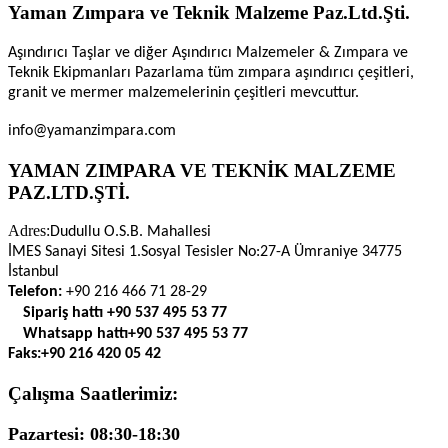
Yaman Zımpara ve Teknik Malzeme Paz.Ltd.Şti.
Aşındırıcı Taşlar ve diğer Aşındırıcı Malzemeler & Zımpara ve
Teknik Ekipmanları Pazarlama tüm zımpara aşındırıcı çeşitleri,
granit ve mermer malzemelerinin çeşitleri mevcuttur.
info@yamanzimpara.com
YAMAN ZIMPARA VE TEKNİK MALZEME
PAZ.LTD.ŞTİ.
Adres:
Dudullu O.S.B. Mahallesi
İMES Sanayi Sitesi 1.Sosyal Tesisler No:27-A Ümraniye 34775
İstanbul
Telefon:
+90 216 466 71 28-29
Sipariş hattı
+90 537 495 53 77
Whatsapp hattı
+90 537 495 53 77
Faks:
+90 216 420 05 42
Çalışma Saatlerimiz:
Pazartesi: 08:30-18:30