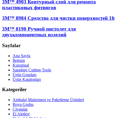
3M™ 4903 Контурный слой для ремонта
пластиковых фитингов
3M™ 8984 Средство для чистки поверхностей 1lt
3M™ 8190 Ручной пистолет для
двухкомпонентных изделий
Sayfalar
Ana Sayfa
İletişim
Kurumsal
Sapphire Cutting Tools
Ürün Grupları
Ürün Katalogları
Kategoriler
Ambalaj Malzemesi ve Paketleme Ürünleri
Boya Grubu
Civatalar
El Aletleri