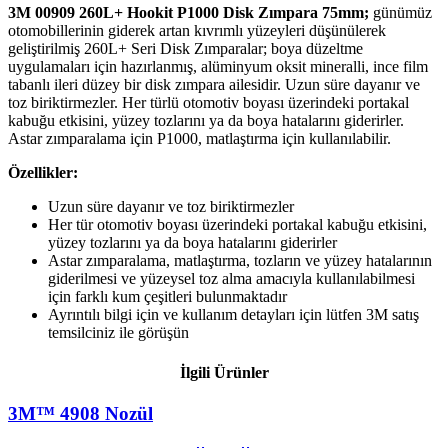
3M 00909 260L+ Hookit P1000 Disk Zımpara 75mm;
günümüz
otomobillerinin giderek artan kıvrımlı yüzeyleri düşünülerek
geliştirilmiş 260L+ Seri Disk Zımparalar; boya düzeltme
uygulamaları için hazırlanmış, alüminyum oksit mineralli, ince film
tabanlı ileri düzey bir disk zımpara ailesidir. Uzun süre dayanır ve
toz biriktirmezler. Her türlü otomotiv boyası üzerindeki portakal
kabuğu etkisini, yüzey tozlarını ya da boya hatalarını giderirler.
Astar zımparalama için P1000, matlaştırma için kullanılabilir.
Özellikler:
Uzun süre dayanır ve toz biriktirmezler
Her tür otomotiv boyası üzerindeki portakal kabuğu etkisini,
yüzey tozlarını ya da boya hatalarını giderirler
Astar zımparalama, matlaştırma, tozların ve yüzey hatalarının
giderilmesi ve yüzeysel toz alma amacıyla kullanılabilmesi
için farklı kum çeşitleri bulunmaktadır
Ayrıntılı bilgi için ve kullanım detayları için lütfen 3M satış
temsilciniz ile görüşün
İlgili Ürünler
3M™ 4908 Nozül