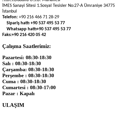
Dudullu O.S.B. Mahallesi
İMES Sanayi Sitesi 1.Sosyal Tesisler No:27-A Ümraniye 34775
İstanbul
Telefon:
+90 216 466 71 28-29
Sipariş hattı
+90 537 495 53 77
Whatsapp hattı
+90 537 495 53 77
Faks:
+90 216 420 05 42
Çalışma Saatlerimiz:
Pazartesi: 08:30-18:30
Salı : 08:30-18:30
Çarşamba: 08:30-18:30
Perşembe : 08:30-18:30
Cuma : 08:30-18:30
Cumartesi : 08:30-17:00
Pazar : Kapalı
ULAŞIM