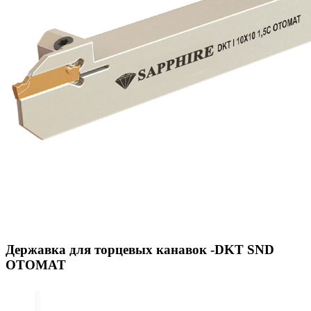
Державка для торцевых канавок -DKT SND
OTOMAT