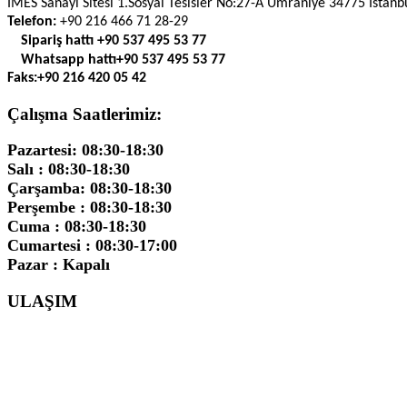
İMES Sanayi Sitesi 1.Sosyal Tesisler No:27-A Ümraniye 34775 İstanb
Telefon:
+90 216 466 71 28-29
Sipariş hattı
+90 537 495 53 77
Whatsapp hattı
+90 537 495 53 77
Faks:
+90 216 420 05 42
Çalışma Saatlerimiz:
Pazartesi: 08:30-18:30
Salı : 08:30-18:30
Çarşamba: 08:30-18:30
Perşembe : 08:30-18:30
Cuma : 08:30-18:30
Cumartesi : 08:30-17:00
Pazar : Kapalı
ULAŞIM