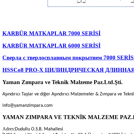
KARBÜR MATKAPLAR 7000 SERİSİ
KARBÜR MATKAPLAR 6000 SERİSİ
Сверла с твердосплавным покрытием 7000 SERİS
HSSCo8 PRO-X ЦИЛИНДРИЧЕСКАЯ ДЛИННА
Yaman Zımpara ve Teknik Malzeme Paz.Ltd.Şti.
Aşındırıcı Taşlar ve diğer Aşındırıcı Malzemeler & Zımpara ve Tekn
info@yamanzimpara.com
YAMAN ZIMPARA VE TEKNİK MALZEME PAZ.L
Adres:
Dudullu O.S.B. Mahallesi