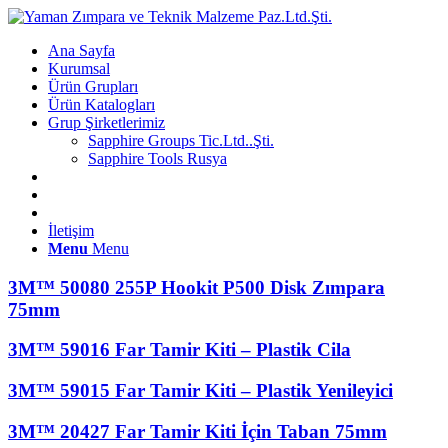
Ana Sayfa
Kurumsal
Ürün Grupları
Ürün Katalogları
Grup Şirketlerimiz
Sapphire Groups Tic.Ltd..Şti.
Sapphire Tools Rusya
İletişim
Menu
Menu
3M™ 50080 255P Hookit P500 Disk Zımpara
75mm
3M™ 59016 Far Tamir Kiti – Plastik Cila
3M™ 59015 Far Tamir Kiti – Plastik Yenileyici
3M™ 20427 Far Tamir Kiti İçin Taban 75mm