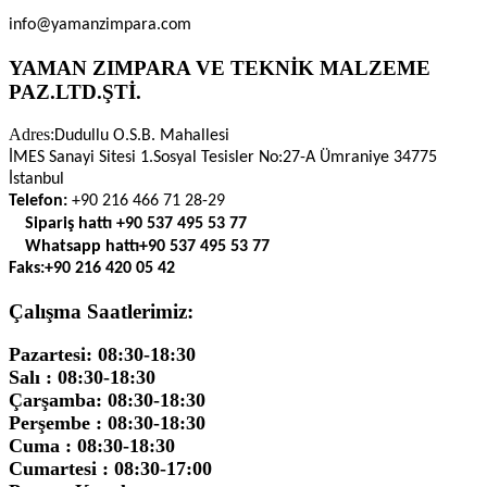
info@yamanzimpara.com
YAMAN ZIMPARA VE TEKNİK MALZEME
PAZ.LTD.ŞTİ.
Adres:
Dudullu O.S.B. Mahallesi
İMES Sanayi Sitesi 1.Sosyal Tesisler No:27-A Ümraniye 34775
İstanbul
Telefon:
+90 216 466 71 28-29
Sipariş hattı
+90 537 495 53 77
Whatsapp hattı
+90 537 495 53 77
Faks:
+90 216 420 05 42
Çalışma Saatlerimiz:
Pazartesi: 08:30-18:30
Salı : 08:30-18:30
Çarşamba: 08:30-18:30
Perşembe : 08:30-18:30
Cuma : 08:30-18:30
Cumartesi : 08:30-17:00