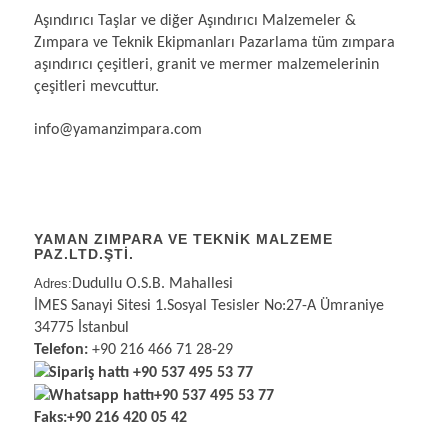
Aşındırıcı Taşlar ve diğer Aşındırıcı Malzemeler &
Zımpara ve Teknik Ekipmanları Pazarlama tüm zımpara
aşındırıcı çeşitleri, granit ve mermer malzemelerinin
çeşitleri mevcuttur.
info@yamanzimpara.com
YAMAN ZIMPARA VE TEKNİK MALZEME
PAZ.LTD.ŞTİ.
Adres:
Dudullu O.S.B. Mahallesi
İMES Sanayi Sitesi 1.Sosyal Tesisler No:27-A Ümraniye
34775 İstanbul
Telefon:
+90 216 466 71 28-29
Sipariş hattı
+90 537 495 53 77
Whatsapp hattı
+90 537 495 53 77
Faks:
+90 216 420 05 42