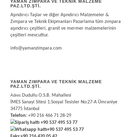
YAMAN ZIMPARA VE TEKNIK MALZEME
PAZ.LTD.ŞTI.
Aşındırıcı Taşlar ve diğer Aşındırıcı Malzemeler &
Zımpara ve Teknik Ekipmanları Pazarlama tüm zımpara
aşındırıcı çeşitleri, granit ve mermer malzemelerinin
çeşitleri mevcuttur.
info@yamanzimpara.com
YAMAN ZIMPARA VE TEKNİK MALZEME
PAZ.LTD.ŞTİ.
Adres:
Dudullu O.S.B. Mahallesi
İMES Sanayi Sitesi 1.Sosyal Tesisler No:27-A Ümraniye
34775 İstanbul
Telefon:
+90 216 466 71 28-29
Sipariş hattı
+90 537 495 53 77
Whatsapp hattı
+90 537 495 53 77
Faks:
+90 216 420 05 42