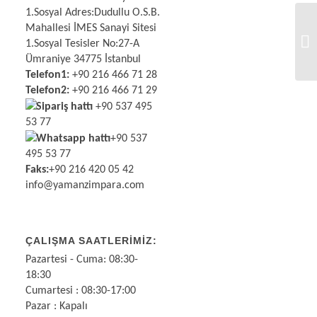
1.Sosyal Adres:
Dudullu O.S.B.
Mahallesi İMES Sanayi Sitesi
1.Sosyal Tesisler No:27-A
Ümraniye 34775 İstanbul
Telefon1:
+90 216 466 71 28
Telefon2:
+90 216 466 71 29
Sipariş hattı
+90 537 495
53 77
Whatsapp hattı
+90 537
495 53 77
Faks:
+90 216 420 05 42
info@yamanzimpara.com
ÇALIŞMA SAATLERIMIZ:
Pazartesi - Cuma: 08:30-
18:30
Cumartesi : 08:30-17:00
Pazar : Kapalı