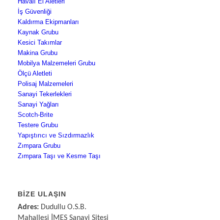
Havalı El Aletleri
İş Güvenliği
Kaldırma Ekipmanları
Kaynak Grubu
Kesici Takımlar
Makina Grubu
Mobilya Malzemeleri Grubu
Ölçü Aletleti
Polisaj Malzemeleri
Sanayi Tekerlekleri
Sanayi Yağları
Scotch-Brite
Testere Grubu
Yapıştırıcı ve Sızdırmazlık
Zımpara Grubu
Zımpara Taşı ve Kesme Taşı
BIZE ULAŞIN
Adres:
Dudullu O.S.B.
Mahallesi İMES Sanayi Sitesi