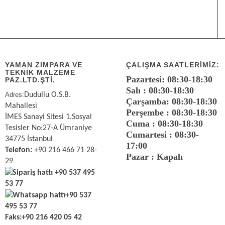
YAMAN ZIMPARA VE
ÇALIŞMA SAATLERIMIZ:
TEKNİK MALZEME
Pazartesi: 08:30-18:30
PAZ.LTD.ŞTİ.
Salı : 08:30-18:30
Adres:
Dudullu O.S.B.
Çarşamba: 08:30-18:30
Mahallesi
Perşembe : 08:30-18:30
İMES Sanayi Sitesi 1.Sosyal
Cuma : 08:30-18:30
Tesisler No:27-A Ümraniye
Cumartesi : 08:30-
34775 İstanbul
17:00
Telefon:
+90 216 466 71 28-
Pazar : Kapalı
29
Sipariş hattı
+90 537 495
53 77
Whatsapp hattı
+90 537
495 53 77
Faks:
+90 216 420 05 42