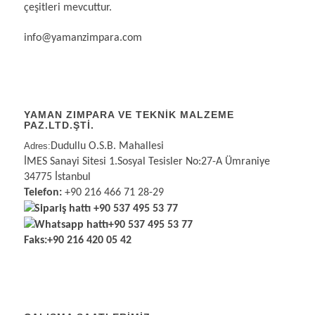
çeşitleri mevcuttur.
info@yamanzimpara.com
YAMAN ZIMPARA VE TEKNİK MALZEME
PAZ.LTD.ŞTİ.
Adres:
Dudullu O.S.B. Mahallesi
İMES Sanayi Sitesi 1.Sosyal Tesisler No:27-A Ümraniye
34775 İstanbul
Telefon:
+90 216 466 71 28-29
Sipariş hattı
+90 537 495 53 77
Whatsapp hattı
+90 537 495 53 77
Faks:
+90 216 420 05 42