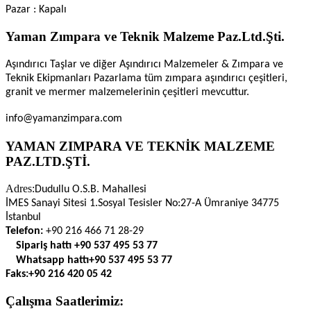
Pazar : Kapalı
Yaman Zımpara ve Teknik Malzeme Paz.Ltd.Şti.
Aşındırıcı Taşlar ve diğer Aşındırıcı Malzemeler & Zımpara ve
Teknik Ekipmanları Pazarlama tüm zımpara aşındırıcı çeşitleri,
granit ve mermer malzemelerinin çeşitleri mevcuttur.
info@yamanzimpara.com
YAMAN ZIMPARA VE TEKNİK MALZEME
PAZ.LTD.ŞTİ.
Adres:
Dudullu O.S.B. Mahallesi
İMES Sanayi Sitesi 1.Sosyal Tesisler No:27-A Ümraniye 34775
İstanbul
Telefon:
+90 216 466 71 28-29
Sipariş hattı
+90 537 495 53 77
Whatsapp hattı
+90 537 495 53 77
Faks:
+90 216 420 05 42
Çalışma Saatlerimiz: