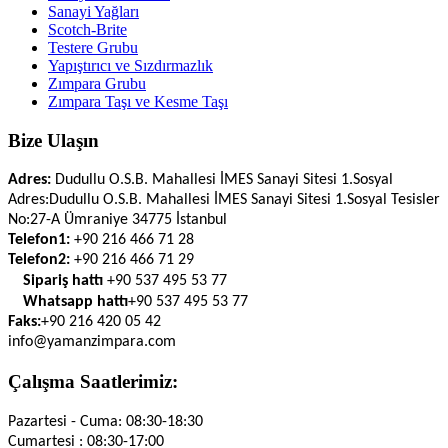
Sanayi Yağları
Scotch-Brite
Testere Grubu
Yapıştırıcı ve Sızdırmazlık
Zımpara Grubu
Zımpara Taşı ve Kesme Taşı
Bize Ulaşın
Adres:
Dudullu O.S.B. Mahallesi İMES Sanayi Sitesi 1.Sosyal
Adres:
Dudullu O.S.B. Mahallesi İMES Sanayi Sitesi 1.Sosyal Tesisler
No:27-A Ümraniye 34775 İstanbul
Telefon1:
+90 216 466 71 28
Telefon2:
+90 216 466 71 29
Sipariş hattı
+90 537 495 53 77
Whatsapp hattı
+90 537 495 53 77
Faks:
+90 216 420 05 42
info@yamanzimpara.com
Çalışma Saatlerimiz:
Pazartesi - Cuma: 08:30-18:30
Cumartesi : 08:30-17:00