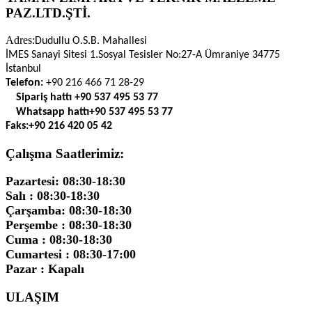
PAZ.LTD.ŞTİ.
Adres:
Dudullu O.S.B. Mahallesi
İMES Sanayi Sitesi 1.Sosyal Tesisler No:27-A Ümraniye 34775
İstanbul
Telefon:
+90 216 466 71 28-29
Sipariş hattı
+90 537 495 53 77
Whatsapp hattı
+90 537 495 53 77
Faks:
+90 216 420 05 42
Çalışma Saatlerimiz:
Pazartesi: 08:30-18:30
Salı : 08:30-18:30
Çarşamba: 08:30-18:30
Perşembe : 08:30-18:30
Cuma : 08:30-18:30
Cumartesi : 08:30-17:00
Pazar : Kapalı
ULAŞIM