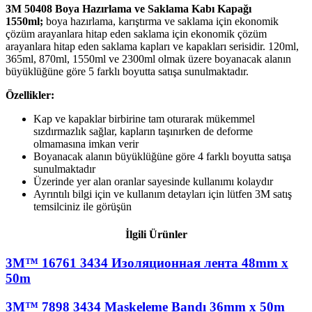
3M 50408 Boya Hazırlama ve Saklama Kabı Kapağı
1550ml;
boya hazırlama, karıştırma ve saklama için ekonomik
çözüm arayanlara hitap eden saklama için ekonomik çözüm
arayanlara hitap eden saklama kapları ve kapakları serisidir. 120ml,
365ml, 870ml, 1550ml ve 2300ml olmak üzere boyanacak alanın
büyüklüğüne göre 5 farklı boyutta satışa sunulmaktadır.
Özellikler:
Kap ve kapaklar birbirine tam oturarak mükemmel
sızdırmazlık sağlar, kapların taşınırken de deforme
olmamasına imkan verir
Boyanacak alanın büyüklüğüne göre 4 farklı boyutta satışa
sunulmaktadır
Üzerinde yer alan oranlar sayesinde kullanımı kolaydır
Ayrıntılı bilgi için ve kullanım detayları için lütfen 3M satış
temsilciniz ile görüşün
İlgili Ürünler
3M™ 16761 3434 Изоляционная лента 48mm x
50m
3M™ 7898 3434 Maskeleme Bandı 36mm x 50m